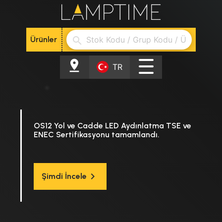
Ürünler
search
pin_drop
TR
OS12 Yol ve Cadde LED Aydınlatma TSE ve
ENEC Sertifikasyonu tamamlandı.
keyboard_arrow_right
Şimdi İncele