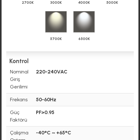
2700K
3000K
4000K
5000K
5700K
6500K
Kontrol
Nominal
220-240VAC
Giriş
Gerilimi
Frekans
50-60Hz
Güç
PF>0.95
Faktörü
Çalışma
-40°C ~ +65°C