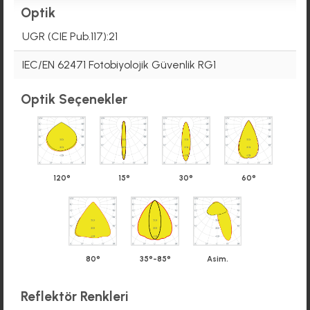
Optik
UGR (CIE Pub.117):21
IEC/EN 62471 Fotobiyolojik Güvenlik RG1
Optik Seçenekler
120°
15°
30°
60°
80°
35°-85°
Asim.
Reflektör Renkleri