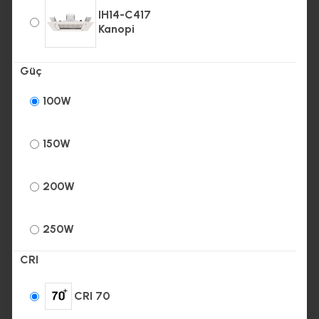
IH14-C417
Kanopi
Güç
100W
150W
200W
250W
CRI
CRI 70