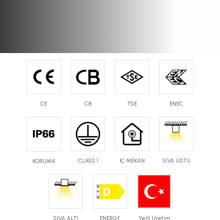
CE
CB
TSE
ENEC
CLASS 1
İÇ MEKAN
SIVA ÜSTÜ
KORUMA
Yüksek Tavan-Projektör
IH14
ENDÜSTRİYEL LED AYDINLATMA
SIVA ALTI
ENERGY
Yerli Üretim