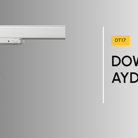
DT17
DOW
AY