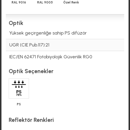
RAL 9016
RAL 9005
Özel Renk
Optik
Yüksek geçirgenliğe sahip PS difüzör
UGR (CIE Pub.117):21
IEC/EN 62471 Fotobiyolojik Güvenlik RG0
Optik Seçenekler
PS
Reflektör Renkleri