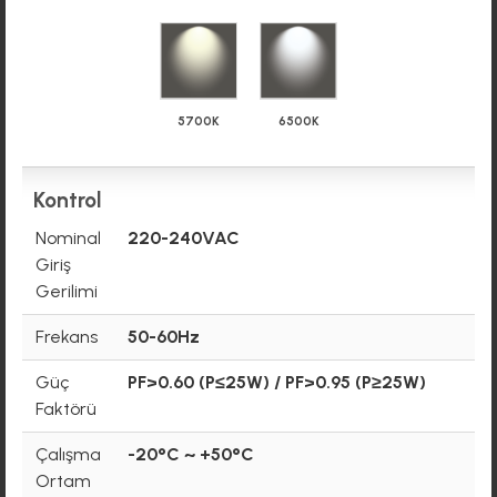
5700K
6500K
Kontrol
Nominal
220-240VAC
Giriş
Gerilimi
Frekans
50-60Hz
Güç
PF>0.60 (P≤25W) / PF>0.95 (P≥25W)
Faktörü
Çalışma
-20°C ~ +50°C
Ortam