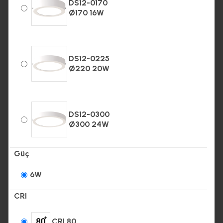
DS12-0170
Ø170 16W
DS12-0225
Ø220 20W
DS12-0300
Ø300 24W
Güç
6W
CRI
CRI 80