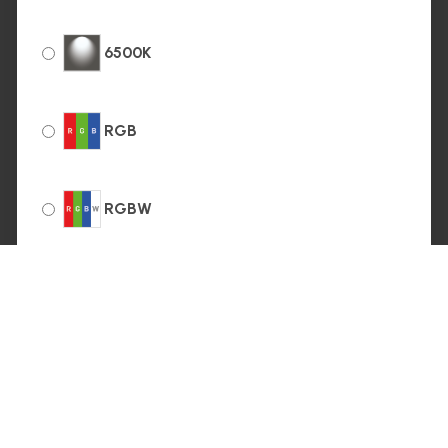
6500K
RGB
RGBW
RGBWW
Renkli LED
Verim