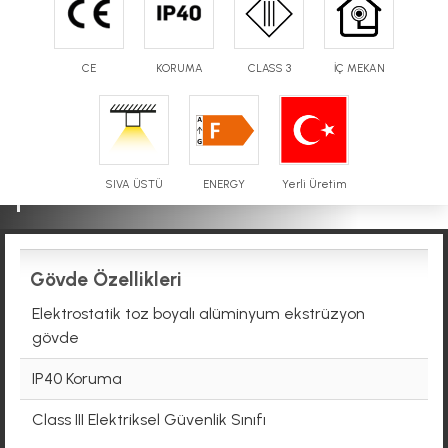
CE
KORUMA
CLASS 3
İÇ MEKAN
Sıva Üstü 33x22mm
BA17
LED BAR AYDINLATMA
SIVA ÜSTÜ
ENERGY
Yerli Üretim
Gövde Özellikleri
Elektrostatik toz boyalı alüminyum ekstrüzyon
gövde
IP40 Koruma
Class III Elektriksel Güvenlik Sınıfı