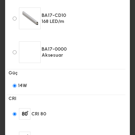
BA17-CD10
168 LED/m
BA17-0000
Aksesuar
Güç
14W
CRI
CRI 80