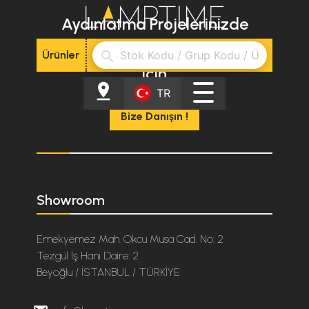
Aydınlatma Projelerinizde
"Profesyonel Destek"
Ürünler
search
için
pin_drop
TR
Bize Danışın !
Showroom
Emekyemez Mah. Okcu Musa Cad. No: 2
Tezgül İş Hanı Daire: 2
Beyoğlu / İSTANBUL / TÜRKİYE